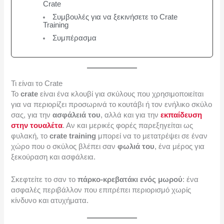
Crate
Συμβουλές για να ξεκινήσετε το Crate
Training
Συμπέρασμα
Τι είναι το Crate
Το
crate
είναι ένα κλουβί για σκύλους που χρησιμοποιείται
για να περιορίζει προσωρινά το κουτάβι ή τον ενήλικο σκύλο
σας, για την
ασφάλειά του
, αλλά και για την
εκπαίδευση
στην τουαλέτα
. Αν και μερικές φορές παρεξηγείται ως
φυλακή, το
crate training
μπορεί να το μετατρέψει σε έναν
χώρο που ο σκύλος βλέπει σαν
φωλιά του
, ένα μέρος για
ξεκούραση και ασφάλεια.
Σκεφτείτε το σαν το
πάρκο-κρεβατάκι ενός μωρού
: ένα
ασφαλές περιβάλλον που επιτρέπει περιορισμό χωρίς
κίνδυνο και ατυχήματα.