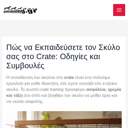
Μετάβαση
στο
περιεχόμενο
Πώς να Εκπαιδεύσετε τον Σκύλο
σας στο Crate: Οδηγίες και
Συμβουλές
Η εκπαίδευση του σκύλου στο
crate
είναι ένα πολύτιμο
εργαλείο για κάθε ιδιοκτήτη, είτε έχετε κουτάβι είτε ενήλικο
σκύλο. Το σωστό crate training προσφέρει
ασφάλεια, ηρεμία
και τάξη
στο σπίτι και βοηθάει τον σκύλο να μάθει όρια και
να νιώσει ασφαλής.