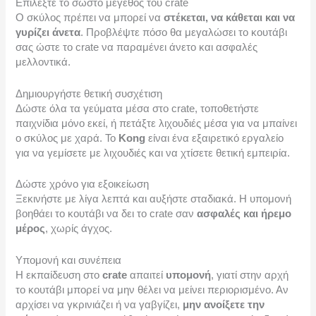
Επιλέξτε το σωστό μέγεθος του crate
Ο σκύλος πρέπει να μπορεί να
στέκεται, να κάθεται και να
γυρίζει άνετα
. Προβλέψτε πόσο θα μεγαλώσει το κουτάβι
σας ώστε το crate να παραμένει άνετο και ασφαλές
μελλοντικά.
Δημιουργήστε θετική συσχέτιση
Δώστε όλα τα γεύματα μέσα στο crate, τοποθετήστε
παιχνίδια μόνο εκεί, ή πετάξτε λιχουδιές μέσα για να μπαίνει
ο σκύλος με χαρά. Το
Kong
είναι ένα εξαιρετικό εργαλείο
για να γεμίσετε με λιχουδιές και να χτίσετε θετική εμπειρία.
Δώστε χρόνο για εξοικείωση
Ξεκινήστε με λίγα λεπτά και αυξήστε σταδιακά. Η υπομονή
βοηθάει το κουτάβι να δει το crate σαν
ασφαλές και ήρεμο
μέρος
, χωρίς άγχος.
Υπομονή και συνέπεια
Η εκπαίδευση στο
crate
απαιτεί
υπομονή
, γιατί στην αρχή
το κουτάβι μπορεί να μην θέλει να μείνει περιορισμένο. Αν
αρχίσει να γκρινιάζει ή να γαβγίζει,
μην ανοίξετε την