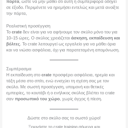
πόρτα
, ώστε να μην μάθει ότι αυτή η συμπεριφορά οδηγεί
σε έξοδο. Περιμένετε να ηρεμήσει εντελώς και μετά ανοίξτε
την πόρτα,
Ρεαλιστική προσέγγιση
Το
crate
δεν είναι για να αφήνουμε τον σκύλο μόνο του για
10–15 ώρες. Ο σκύλος χρειάζεται
άσκηση, εκπαίδευση και
βόλτες
. Το crate λειτουργεί ως εργαλείο για να μάθει όρια
και να νιώσει ασφάλεια, όχι για παρατεταμένη απομόνωση.
Συμπέρασμα
Η εκπαίδευση στο
crate
προσφέρει ασφάλεια, ηρεμία και
τάξη μέσα στο σπίτι, ενώ ενισχύει τη σχέση σας με τον
σκύλο. Με σωστή προσέγγιση, υπομονή και θετικές
εμπειρίες, το κουτάβι ή ο ενήλικος σκύλος βλέπει το crate
σαν
προσωπικό του χώρο
, χωρίς άγχος ή πίεση.
Δώστε στο σκύλο σας το σωστό χώρο!
Ξεκινήστε το crate training σήμερα και