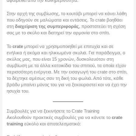
αφαιρεθεί από την καθημερινότητα.
Στην αρχή της συμβίωσης, το κουτάβι μπορεί να κάνει λάθη
που οδηγούν σε μαλώματα και εντάσεις. Το crate βοηθάει
στη
διαχείριση της συμπεριφοράς
, προστατεύει τη σχέση
σας με το σκύλο και διατηρεί την αρμονία στο σπίτι.
Το
crate
μπορεί να χρησιμοποιηθεί με επιτυχία και σε
ενήλικα ή ακόμα και ηλικιωμένα σκυλιά. Για παράδειγμα, ο
σκύλος μας, που είναι 15 χρονών, δυσκολευόταν στη
συμβίωση με τα άλλα κατοικίδια του σπιτιού, τα οποία είχαν
περισσότερη ενέργεια. Με την εισαγωγή του crate στο σπίτι,
το δέχτηκε αμέσως σαν τη δική του φωλιά. Από τότε, κάθε
βράδυ μπαίνει μόνος του για να ξεκουραστεί και να έχει την
ησυχία του.
Συμβουλές για να ξεκινήσετε το Crate Training
Ακολουθούν πρακτικές συμβουλές για να κάνετε το
crate
training
εύκολο και αποτελεσματικό: