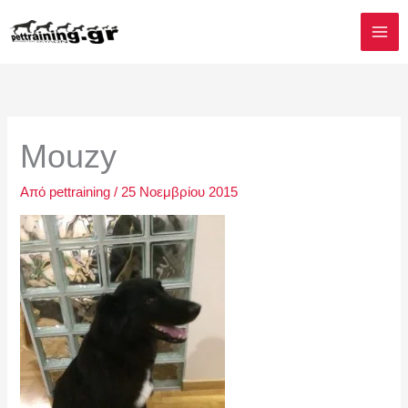
Μετάβαση
στο
περιεχόμενο
Mouzy
Από
pettraining
/
25 Νοεμβρίου 2015