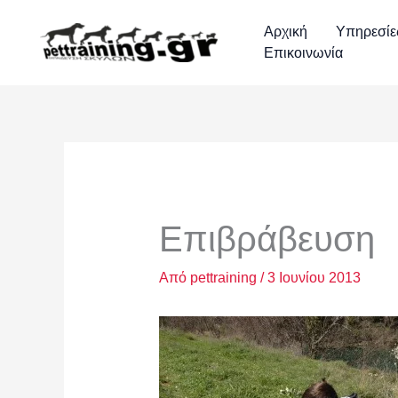
Μετάβαση
στο
Αρχική
Υπηρεσίε
περιεχόμενο
Επικοινωνία
Επιβράβευση
Από
pettraining
/
3 Ιουνίου 2013