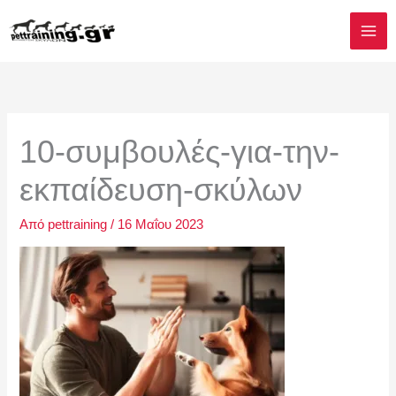
Μετάβαση
στο
περιεχόμενο
10-συμβουλές-για-την-
εκπαίδευση-σκύλων
Από
pettraining
/
16 Μαΐου 2023