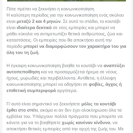
Πότε πρέπει να ξεκινήσει η κοινωνικοποίηση
Η καλύτερη περίοδος για την κοινωνικοποίηση ενός σκύλου
είναι
μεταξύ 2 και 4 μηνών
. Σε αυτό το στάδιο, το κουτάβι
είναι
ιδιαίτερα δεκτικό
σε νέες εμπειρίες και μπορεί να
μάθει εύκολα να αντιμετωπίζει θετικά ανθρώπους, ζώα και
καταστάσεις. Οι εμπειρίες που θα αποκτήσει αυτή την
περίοδο
μπορεί να διαμορφώσουν τον χαρακτήρα του για
όλη του τη ζωή
.
Η έγκαιρη κοινωνικοποίηση βοηθά το κουτάβι να
αναπτύξει
αυτοπεποίθηση
και να προσαρμόζεται ήρεμα σε νέους
ήχους, μυρωδιές και περιβάλλοντα. Αντίθετα, η έλλειψη
κοινωνικοποίησης μπορεί να οδηγήσει σε
φοβίες, άγχος ή
επιθετική συμπεριφορά
αργότερα.
Γι’ αυτό είναι σημαντικό να ξεκινήσετε
μόλις το κουτάβι
έρθει στο σπίτι
, ακόμα κι αν δεν έχει ολοκληρώσει όλα τα
εμβόλια του. Υπάρχουν πολλά πράγματα που μπορείτε να
κάνετε για να το βοηθήσετε
χωρίς κανέναν κίνδυνο
, να
αποκτήσει θετικές εμπειρίες από την αρχή της ζωής του. Με